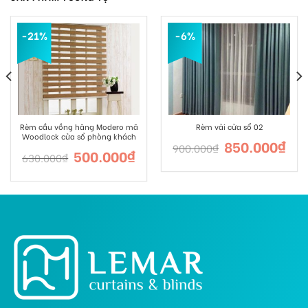
-21%
-6%
Rèm cầu vồng hãng Modero mã
Rèm vải cửa sổ 02
Woodlock cửa sổ phòng khách
850.000
₫
900.000
₫
500.000
₫
630.000
₫