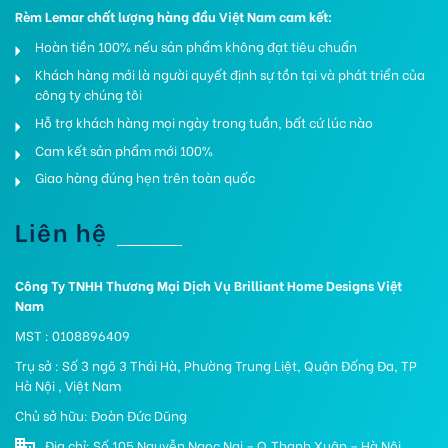
Rèm Lemar chất lượng hàng đầu Việt Nam cam kết:
Hoàn tiền 100% nếu sản phẩm không đạt tiêu chuẩn
Khách hàng mới là người quyết định sự tồn tại và phát triển của
công ty chúng tôi
Hỗ trợ khách hàng mọi ngày trong tuần, bất cứ lúc nào
Cam kết sản phẩm mới 100%
Giao hàng đúng hẹn trên toàn quốc
Liên hệ
Công Ty TNHH Thương Mại Dịch Vụ Brilliant Home Designs Việt
Nam
MST : 0108896409
Trụ sở : Số 3 ngõ 3 Thái Hà, Phường Trung Liệt, Quận Đống Đa, TP
Hà Nội , Việt Nam
Chủ sở hữu: Đoàn Đức Dũng
Địa chỉ: Số 105 Nguyễn Ngọc Nại – Q.Thanh Xuân – Hà Nội