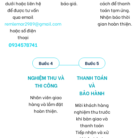
dưới hoặc liên hệ
báo giá.
cách để thanh
để được tư vấn
toán tạm ứng.
qua email
Nhận báo thời
remlemar2989@gmail.com
gian hoàn thiện.
hoặc số điện
thoại
0934578741
Bước 4
Bước 5
NGHIỆM THU VÀ
THANH TOÁN
THI CÔNG
VÀ
BẢO HÀNH
Nhân viên giao
hàng và lắm đặt
Mời khách hàng
hoàn thiện.
nghiệm thu trước
khi bàn giao và
thanh toán
Tiếp nhận và xử