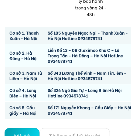
lý bảo hành
trong vòng 24 -
48h
Cơ sở 1. Thanh
Số 105 Nguyễn Ngọc Nại - Thanh Xuân -
Xuân - Hà Nội
Hà Nội Hotline 0934578741
Liền Kề 13 – 08 Gleximco Khu C – Lê
Cơ sở 2. Hà
Trọng Tấn – Hà Đông – Hà Nội Hotline
Đông - Hà Nội
0934578741
Cơ sở 3. Nam Từ
Số 343 Lương Thế Vinh – Nam Từ Liêm –
Liêm – Hà Nội
Hà Nội Hotline 0934578741
Cơ sở 4. Long
Số 326 Ngô Gia Tự – Long Biên Hà Nội
Biên – Hà Nội
Hotline 0934578741
Cơ sở 5. Cầu
Số 171 Nguyễn Khang – Cầu Giấy – Hà Nội
giấy – Hà Nội
0934578741
Mô tả
Thông số kỹ thuật