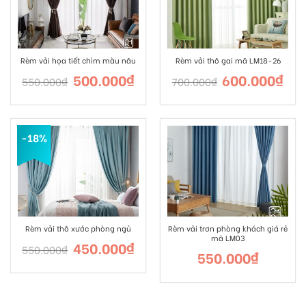
Rèm vải họa tiết chìm màu nâu
Rèm vải thô gai mã LM18-26
500.000
₫
600.000
₫
550.000
₫
700.000
₫
-18%
Rèm vải thô xước phòng ngủ
Rèm vải trơn phòng khách giá rẻ
mã LM03
450.000
₫
550.000
₫
550.000
₫