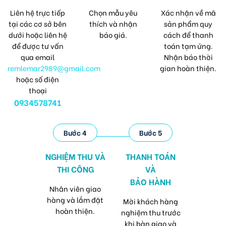
Liên hệ trực tiếp
Chọn mẫu yêu
Xác nhận về mã
tại các cơ sở bên
thích và nhận
sản phẩm quy
dưới hoặc liên hệ
báo giá.
cách để thanh
để được tư vấn
toán tạm ứng.
qua email
Nhận báo thời
remlemar2989@gmail.com
gian hoàn thiện.
hoặc số điện
thoại
0934578741
Bước 4
Bước 5
NGHIỆM THU VÀ
THANH TOÁN
THI CÔNG
VÀ
BẢO HÀNH
Nhân viên giao
hàng và lắm đặt
Mời khách hàng
hoàn thiện.
nghiệm thu trước
khi bàn giao và