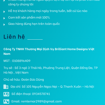
công ty chúng tôi
Hỗ trợ khách hàng mọi ngày trong tuần, bất cứ lúc nào
Cam kết sản phẩm mới 100%
Giao hàng đúng hẹn trên toàn quốc
Liên hệ
Công Ty TNHH Thương Mại Dịch Vụ Brilliant Home Designs Việt
Nam
MST : 0108896409
Trụ sở : Số 3 ngõ 3 Thái Hà, Phường Trung Liệt, Quận Đống Đa, TP
Hà Nội , Việt Nam
Chủ sở hữu: Đoàn Đức Dũng
Địa chỉ: Số 105 Nguyễn Ngọc Nại – Q.Thanh Xuân – Hà Nội
Số điện thoại: 0934578741
Email: remlemar2989@gmail.com