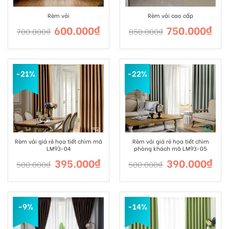
Rèm vải
Rèm vải cao cấp
600.000
₫
750.000
₫
700.000
₫
850.000
₫
-21%
-22%
Rèm vải giá rẻ họa tiết chìm mã
Rèm vải giá rẻ họa tiết chìm
LM93-04
phòng khách mã LM93-05
395.000
₫
390.000
₫
500.000
₫
500.000
₫
-9%
-14%