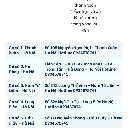
thanh toán
Tiếp nhận và xử
lý bảo hành
trong vòng 24 -
48h
Cơ sở 1. Thanh
Số 105 Nguyễn Ngọc Nại - Thanh Xuân -
Xuân - Hà Nội
Hà Nội Hotline 0934578741
Liền Kề 13 – 08 Gleximco Khu C – Lê
Cơ sở 2. Hà
Trọng Tấn – Hà Đông – Hà Nội Hotline
Đông - Hà Nội
0934578741
Cơ sở 3. Nam Từ
Số 343 Lương Thế Vinh – Nam Từ Liêm –
Liêm – Hà Nội
Hà Nội Hotline 0934578741
Cơ sở 4. Long
Số 326 Ngô Gia Tự – Long Biên Hà Nội
Biên – Hà Nội
Hotline 0934578741
Cơ sở 5. Cầu
Số 171 Nguyễn Khang – Cầu Giấy – Hà Nội
giấy – Hà Nội
0934578741