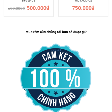
BYG11-08
mã LM20-22
500.000
₫
750.000
₫
600.000
₫
Mua rèm của chúng tôi bạn có được gì?