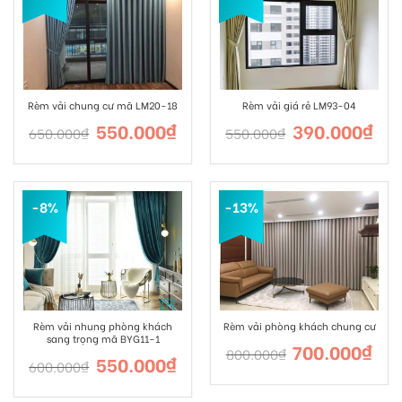
Rèm vải chung cư mã LM20-18
Rèm vải giá rẻ LM93-04
550.000
₫
390.000
₫
650.000
₫
550.000
₫
-8%
-13%
Rèm vải nhung phòng khách
Rèm vải phòng khách chung cư
sang trọng mã BYG11-1
700.000
₫
800.000
₫
550.000
₫
600.000
₫