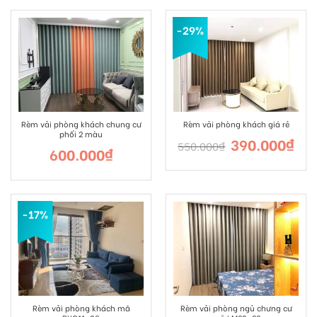
-29%
Rèm vải phòng khách chung cư
Rèm vải phòng khách giá rẻ
phối 2 màu
390.000
₫
550.000
₫
600.000
₫
-17%
Rèm vải phòng khách mã
Rèm vải phòng ngủ chưng cư