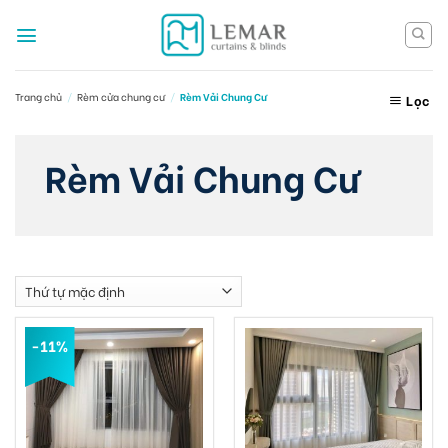
Skip
to
content
Trang chủ
/
Rèm cửa chung cư
/
Rèm Vải Chung Cư
Lọc
Rèm Vải Chung Cư
-11%