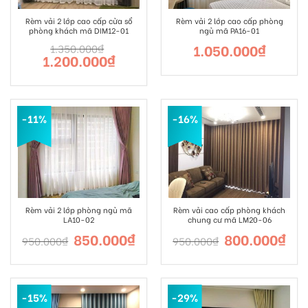
Rèm vải 2 lớp cao cấp cửa sổ
Rèm vải 2 lớp cao cấp phòng
phòng khách mã DIM12-01
ngủ mã PA16-01
1.050.000
₫
1.350.000
₫
1.200.000
₫
-11%
-16%
Rèm vải 2 lớp phòng ngủ mã
Rèm vải cao cấp phòng khách
LA10-02
chung cư mã LM20-06
850.000
₫
800.000
₫
950.000
₫
950.000
₫
-15%
-29%