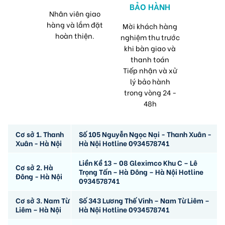
BẢO HÀNH
Nhân viên giao
hàng và lắm đặt
Mời khách hàng
hoàn thiện.
nghiệm thu trước
khi bàn giao và
thanh toán
Tiếp nhận và xử
lý bảo hành
trong vòng 24 -
48h
Cơ sở 1. Thanh
Số 105 Nguyễn Ngọc Nại - Thanh Xuân -
Xuân - Hà Nội
Hà Nội Hotline 0934578741
Liền Kề 13 – 08 Gleximco Khu C – Lê
Cơ sở 2. Hà
Trọng Tấn – Hà Đông – Hà Nội Hotline
Đông - Hà Nội
0934578741
Cơ sở 3. Nam Từ
Số 343 Lương Thế Vinh – Nam Từ Liêm –
Liêm – Hà Nội
Hà Nội Hotline 0934578741