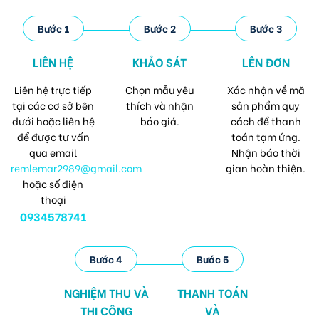
Bước 1
Bước 2
Bước 3
LIÊN HỆ
KHẢO SÁT
LÊN ĐƠN
Liên hệ trực tiếp
Chọn mẫu yêu
Xác nhận về mã
tại các cơ sở bên
thích và nhận
sản phẩm quy
dưới hoặc liên hệ
báo giá.
cách để thanh
để được tư vấn
toán tạm ứng.
qua email
Nhận báo thời
remlemar2989@gmail.com
gian hoàn thiện.
hoặc số điện
thoại
0934578741
Bước 4
Bước 5
NGHIỆM THU VÀ
THANH TOÁN
THI CÔNG
VÀ