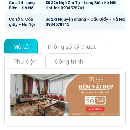
Cơ sở 4. Long
Số 326 Ngô Gia Tự – Long Biên Hà Nội
Biên – Hà Nội
Hotline 0934578741
Cơ sở 5. Cầu
Số 171 Nguyễn Khang – Cầu Giấy – Hà Nội
giấy – Hà Nội
0934578741
Mô tả
Thông số kỹ thuật
Phụ kiện
Công trình